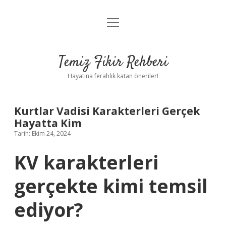
menüyü
Anasayfa
aç
Gizlilik Politikası
Temiz Fikir Rehberi
Yasal Uyarı
Hayatına ferahlık katan öneriler!
Hakkımızda
Kurtlar Vadisi Karakterleri Gerçek
Hayatta Kim
Tarih: Ekim 24, 2024
KV karakterleri
gerçekte kimi temsil
ediyor?