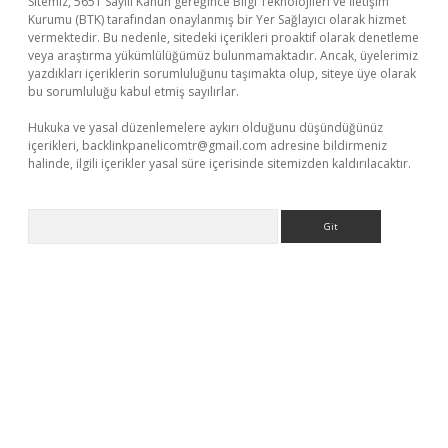
Sitemiz, 5651 Sayılı Kanun gereğince Bilgi Teknolojileri ve İletişim
Kurumu (BTK) tarafından onaylanmış bir Yer Sağlayıcı olarak hizmet
vermektedir. Bu nedenle, sitedeki içerikleri proaktif olarak denetleme
veya araştırma yükümlülüğümüz bulunmamaktadır. Ancak, üyelerimiz
yazdıkları içeriklerin sorumluluğunu taşımakta olup, siteye üye olarak
bu sorumluluğu kabul etmiş sayılırlar.
Hukuka ve yasal düzenlemelere aykırı olduğunu düşündüğünüz
içerikleri,
backlinkpanelicomtr@gmail.com
adresine bildirmeniz
halinde, ilgili içerikler yasal süre içerisinde sitemizden kaldırılacaktır.
Arama
xbet güncel