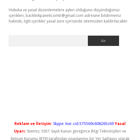
Hukuka ve yasal düzenlemelere aykırı olduğunu düşündüğünüz
içerikleri,
backlinkpanelicomtr@gmail.com
adresine bildirmeniz
halinde, ilgili içerikler yasal süre içerisinde sitemizden kaldırılacaktır.
Arama
exbet güncel
Reklam ve İletişim:
Skype: live:.cid.575569c608265c69
Yasal
Uyarı:
Sitemiz, 5651 Sayılı Kanun gereğince Bilgi Teknolojileri ve
İletişim Kurumu (BTK) tarafından onaylanmış bir Yer Sağlayıcı olarak