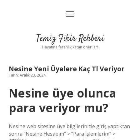
menüyü
Anasayfa
aç
Gizlilik Politikası
Temiz Fikir Rehberi
Yasal Uyarı
Hayatına ferahlık katan öneriler!
Hakkımızda
Nesine Yeni Üyelere Kaç Tl Veriyor
Tarih: Aralık 23, 2024
Nesine üye olunca
para veriyor mu?
Nesine web sitesine üye bilgilerinizle giriş yaptıktan
sonra “Nesine Hesabım” > “Para İşlemlerim” >