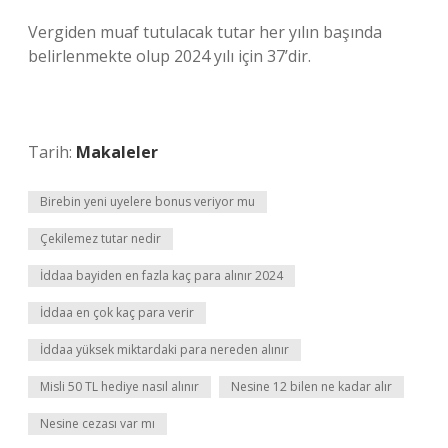
Vergiden muaf tutulacak tutar her yılın başında
belirlenmekte olup 2024 yılı için 37’dir.
Tarih:
Makaleler
Birebin yeni uyelere bonus veriyor mu
Çekilemez tutar nedir
İddaa bayiden en fazla kaç para alınır 2024
İddaa en çok kaç para verir
İddaa yüksek miktardaki para nereden alınır
Misli 50 TL hediye nasıl alınır
Nesine 12 bilen ne kadar alır
Nesine cezası var mı