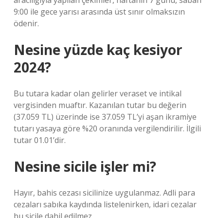
aracılığıyla yapılan çekimler, haftanın 7 günü, sabah
9:00 ile gece yarısı arasında üst sınır olmaksızın
ödenir.
Nesine yüzde kaç kesiyor
2024?
Bu tutara kadar olan gelirler veraset ve intikal
vergisinden muaftır. Kazanılan tutar bu değerin
(37.059 TL) üzerinde ise 37.059 TL’yi aşan ikramiye
tutarı yasaya göre %20 oranında vergilendirilir. İlgili
tutar 01.01’dir.
Nesine sicile işler mi?
Hayır, bahis cezası sicilinize uygulanmaz. Adli para
cezaları sabıka kaydında listelenirken, idari cezalar
bu sicile dahil edilmez.