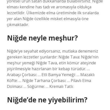
yöresel ürün satan dükkanlarda bulabilirsiniz. Niğde
elması kendine has tadı ve aromasıyla oldukça
lezzetlidir. Ülkemizde elma üretiminde ilk sıralarda
yer alan Niğde özellikle misket elmasıyla öne
çıkmaktadır.
Niğde neyle meşhur?
Niğde’ye seyahat ediyorsanız, mutlaka denemeniz
gereken lezzetler şunlardır: Niğde Tava: Niğde’nin
meşhur yemeği Niğde Tava, etin kömür ateşinde
pişirilmesiyle hazırlanan bir kebap türüdür. …
Arabaşı Çorbası: … Etli Bamya Yemeği: … Mazaklı
Köfte: … Niğde Tarhana Çorbası: … Pilavlı Elma
Dolması: … Söğürme: … Kremalı Tatlı:
Niğde’de ne yiyebilirim?