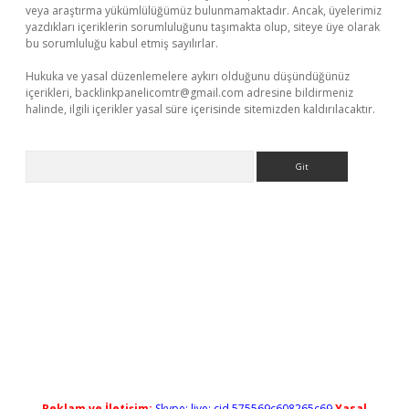
veya araştırma yükümlülüğümüz bulunmamaktadır. Ancak, üyelerimiz
yazdıkları içeriklerin sorumluluğunu taşımakta olup, siteye üye olarak
bu sorumluluğu kabul etmiş sayılırlar.
Hukuka ve yasal düzenlemelere aykırı olduğunu düşündüğünüz
içerikleri,
backlinkpanelicomtr@gmail.com
adresine bildirmeniz
halinde, ilgili içerikler yasal süre içerisinde sitemizden kaldırılacaktır.
Arama
Reklam ve İletişim:
Skype: live:.cid.575569c608265c69
Yasal