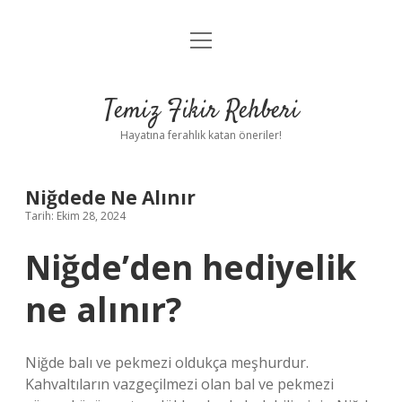
menüyü
Anasayfa
aç
Gizlilik Politikası
Temiz Fikir Rehberi
Yasal Uyarı
Hayatına ferahlık katan öneriler!
Hakkımızda
Niğdede Ne Alınır
Tarih: Ekim 28, 2024
Niğde’den hediyelik
ne alınır?
Niğde balı ve pekmezi oldukça meşhurdur.
Kahvaltıların vazgeçilmezi olan bal ve pekmezi