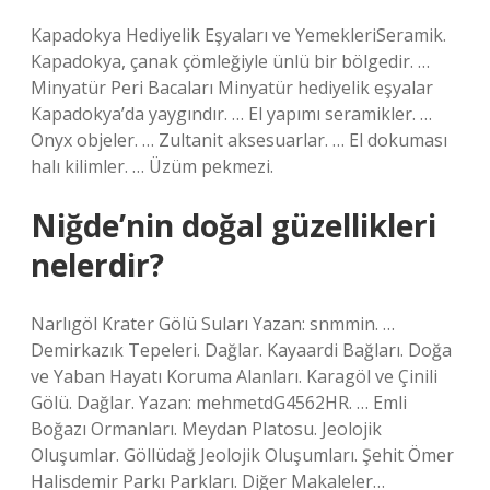
Kapadokya Hediyelik Eşyaları ve YemekleriSeramik.
Kapadokya, çanak çömleğiyle ünlü bir bölgedir. …
Minyatür Peri Bacaları Minyatür hediyelik eşyalar
Kapadokya’da yaygındır. … El yapımı seramikler. …
Onyx objeler. … Zultanit aksesuarlar. … El dokuması
halı kilimler. … Üzüm pekmezi.
Niğde’nin doğal güzellikleri
nelerdir?
Narlıgöl Krater Gölü Suları Yazan: snmmin. …
Demirkazık Tepeleri. Dağlar. Kayaardi Bağları. Doğa
ve Yaban Hayatı Koruma Alanları. Karagöl ve Çinili
Gölü. Dağlar. Yazan: mehmetdG4562HR. … Emli
Boğazı Ormanları. Meydan Platosu. Jeolojik
Oluşumlar. Göllüdağ Jeolojik Oluşumları. Şehit Ömer
Halisdemir Parkı Parkları. Diğer Makaleler…