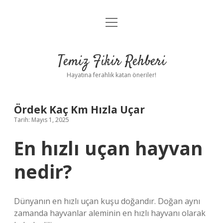
menüyü
Anasayfa
aç
Gizlilik Politikası
Temiz Fikir Rehberi
Yasal Uyarı
Hayatına ferahlık katan öneriler!
Hakkımızda
Ördek Kaç Km Hızla Uçar
Tarih: Mayıs 1, 2025
En hızlı uçan hayvan
nedir?
Dünyanın en hızlı uçan kuşu doğandır. Doğan aynı
zamanda hayvanlar aleminin en hızlı hayvanı olarak