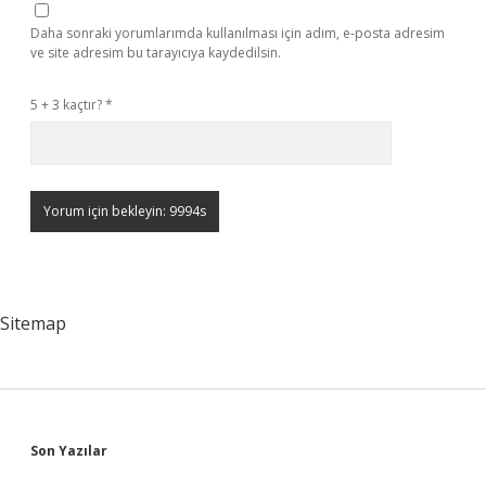
Daha sonraki yorumlarımda kullanılması için adım, e-posta adresim
ve site adresim bu tarayıcıya kaydedilsin.
5 + 3 kaçtır?
*
Sitemap
Sidebar
Son Yazılar