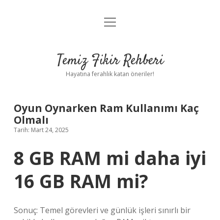
menüyü
Anasayfa
aç
Gizlilik Politikası
Temiz Fikir Rehberi
Yasal Uyarı
Hayatına ferahlık katan öneriler!
Hakkımızda
Oyun Oynarken Ram Kullanımı Kaç
Olmalı
Tarih: Mart 24, 2025
8 GB RAM mi daha iyi
16 GB RAM mi?
Sonuç: Temel görevleri ve günlük işleri sınırlı bir