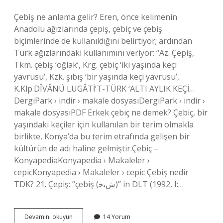
Çebiş ne anlama gelir? Eren, önce kelimenin
Anadolu ağızlarında çepiş, çebiç ve çebiş
biçimlerinde de kullanıldığını belirtiyor; ardından
Türk ağızlarındaki kullanımını veriyor: “Az. Çepiş,
Tkm. çebiş ‘oğlak’, Krg. çebiç ‘iki yaşında keçi
yavrusu’, Kzk. şıbış ‘bir yaşında keçi yavrusu’,
K.Klp.DÎVÂNÜ LUGÂTİ’T-TÜRK ‘ALTI AYLIK KEÇİ…
DergiPark › indir › makale dosyasıDergiPark › indir ›
makale dosyasıPDF Erkek çebiç ne demek? Çebiç, bir
yaşındaki keçiler için kullanılan bir terim olmakla
birlikte, Konya’da bu terim etrafında gelişen bir
kültürün de adı haline gelmiştir.Çebiç –
KonyapediaKonyapedia › Makaleler ›
cepicKonyapedia › Makaleler › cepic Çebiş nedir
TDK? 21. Çepiş: “çebiş (شﺑﺟ)” in DLT (1992, I:…
Çebiş
Devamını okuyun
14 Yorum