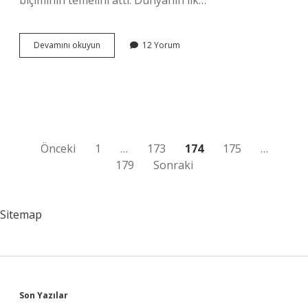
biçiminin temelini attı. Dünyanın ilk…
Dünyanın
Devamını okuyun
12 Yorum
En
Yeni
Ülkesi
Neresi
Yazı
Önceki
1
…
173
174
175
…
179
Sonraki
sayfalaması
Sitemap
Sidebar
Son Yazılar