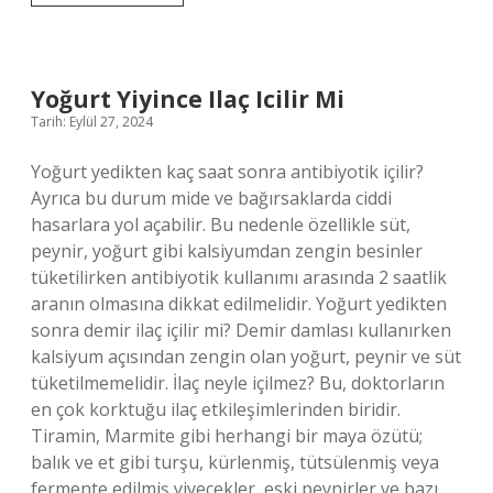
Hayvan
Ne
Demek
Yoğurt Yiyince Ilaç Icilir Mi
Tarih: Eylül 27, 2024
Yoğurt yedikten kaç saat sonra antibiyotik içilir?
Ayrıca bu durum mide ve bağırsaklarda ciddi
hasarlara yol açabilir. Bu nedenle özellikle süt,
peynir, yoğurt gibi kalsiyumdan zengin besinler
tüketilirken antibiyotik kullanımı arasında 2 saatlik
aranın olmasına dikkat edilmelidir. Yoğurt yedikten
sonra demir ilaç içilir mi? Demir damlası kullanırken
kalsiyum açısından zengin olan yoğurt, peynir ve süt
tüketilmemelidir. İlaç neyle içilmez? Bu, doktorların
en çok korktuğu ilaç etkileşimlerinden biridir.
Tiramin, Marmite gibi herhangi bir maya özütü;
balık ve et gibi turşu, kürlenmiş, tütsülenmiş veya
fermente edilmiş yiyecekler, eski peynirler ve bazı