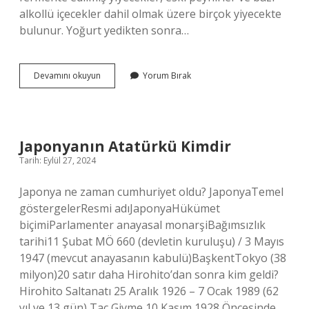
alkollü içecekler dahil olmak üzere birçok yiyecekte
bulunur. Yoğurt yedikten sonra…
Yoğurt
Devamını okuyun
Yorum Bırak
Yiyince
Ilaç
Icilir
Mi
Japonyanın Atatürkü Kimdir
Tarih: Eylül 27, 2024
Japonya ne zaman cumhuriyet oldu? JaponyaTemel
göstergelerResmi adıJaponyaHükümet
biçimiParlamenter anayasal monarşiBağımsızlık
tarihi11 Şubat MÖ 660 (devletin kuruluşu) / 3 Mayıs
1947 (mevcut anayasanın kabulü)BaşkentTokyo (38
milyon)20 satır daha Hirohito’dan sonra kim geldi?
Hirohito Saltanatı 25 Aralık 1926 – 7 Ocak 1989 (62
yıl ve 13 gün) Taç Giyme 10 Kasım 1928 Öncesinde