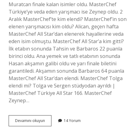
Muratcan finale kalan isimler oldu. MasterChef
Türkiye’ye veda eden yarışmacı ise Zeynep oldu. 2
Aralık MasterChef’te kim elendi? MasterChef’in son
elenen yarışmacısı kim oldu? Alican, geçen hafta
MasterChef All Star’dan elenerek hayallerine veda
eden isim olmuştu. MasterChef All Star’a kim gitti?
İlk etabın sonunda Tahsin ve Barbaros 22 puanla
birinci oldu. Ana yemek ve tatlı etabının sonunda
Hasan akşamın galibi oldu ve yarı finale biletini
garantiledi. Akşamın sonunda Barbaros 64 puanla
MasterChef All Star’dan elendi. MasterChef Tolga
elendi mi? Tolga ve Sergen stüdyodan ayrıldı |
MasterChef Türkiye All Star 166. MasterChef
Zeynep…
3
Devamını okuyun
14 Yorum
Aralık
Masterchef
All