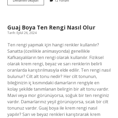
Avrupa
Devamını okuyun
12 Yorum
Birliği
Ne
Amaçla
Kurulmuştur
Guaj Boya Ten Rengi Nasıl Olur
Tarih: Eylül 26, 2024
Ten rengi yapmak için hangi renkler kullanılır?
Sanatta (özellikle animasyonda) genellikle
Kafkasyalıların ten rengi olarak kullanılır. Fiziksel
olarak krem ​​rengi, beyaz ve sarı renklerin belirli
oranlarda karıştırılmasıyla elde edilir. Ten rengi nasıl
bulunur? Cilt alt tonu nedir? Her cilt tonunun,
bileğinizin iç kısmındaki damarların rengiyle en
kolay şekilde tanımlanan belirgin bir alt tonu vardır.
Mavi veya mor görünüyorsa, soğuk bir ten renginiz
vardır. Damarlarınız yeşil görünüyorsa, sıcak bir cilt
tonunuz vardır. Guaj boya ile krem rengi nasıl
yapılır? Sarı ve beyaz renkleri karıştırarak krem ​​