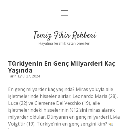
menüyü
Anasayfa
aç
Gizlilik Politikası
Temiz Fikir Rehberi
Yasal Uyarı
Hayatına ferahlık katan öneriler!
Hakkımızda
Temiz
Türkiyenin En Genç Milyarderi Kaç
Yaşında
Fikir
Tarih: Eylül 27, 2024
Rehberi
En genç milyarder kaç yaşında? Miras yoluyla aile
işletmelerinde hisseler alırlar. Leonardo Maria (28),
Yazılar
Luca (22) ve Clemente Del Vecchio (19), aile
işletmelerindeki hisselerinin %12’sini miras alarak
milyarder oldular. Dünyanın en genç milyarderi Livia
Voigt’tir (19). Türkiye’nin en genç zengini kim?