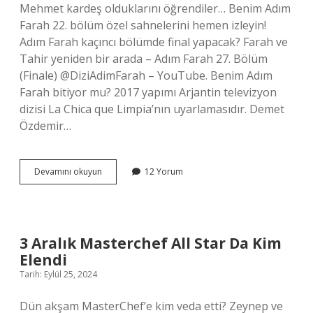
Mehmet kardeş olduklarını öğrendiler… Benim Adım
Farah 22. bölüm özel sahnelerini hemen izleyin!
Adım Farah kaçıncı bölümde final yapacak? Farah ve
Tahir yeniden bir arada – Adım Farah 27. Bölüm
(Finale) @DiziAdimFarah – YouTube. Benim Adım
Farah bitiyor mu? 2017 yapımı Arjantin televizyon
dizisi La Chica que Limpia’nın uyarlamasıdır. Demet
Özdemir…
Adım
Devamını okuyun
12 Yorum
Farah
Tahir
Oldu
Mu
3 Aralık Masterchef All Star Da Kim
Elendi
Tarih: Eylül 25, 2024
Dün akşam MasterChef’e kim veda etti? Zeynep ve