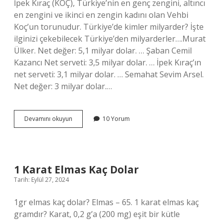
İpek Kıraç (KOÇ), Türkiye’nin en genç zengini, altıncı
en zengini ve ikinci en zengin kadını olan Vehbi
Koç’un torunudur. Türkiye’de kimler milyarder? İşte
ilginizi çekebilecek Türkiye’den milyarderler….Murat
Ülker. Net değer: 5,1 milyar dolar. … Şaban Cemil
Kazancı Net serveti: 3,5 milyar dolar. … İpek Kıraç’ın
net serveti: 3,1 milyar dolar. … Semahat Sevim Arsel.
Net değer: 3 milyar dolar.…
Türkiyenin
Devamını okuyun
10 Yorum
En
Genç
Milyarderi
Kaç
Yaşında
1 Karat Elmas Kaç Dolar
Tarih: Eylül 27, 2024
1gr elmas kaç dolar? Elmas – 65. 1 karat elmas kaç
gramdır? Karat, 0,2 g’a (200 mg) eşit bir kütle