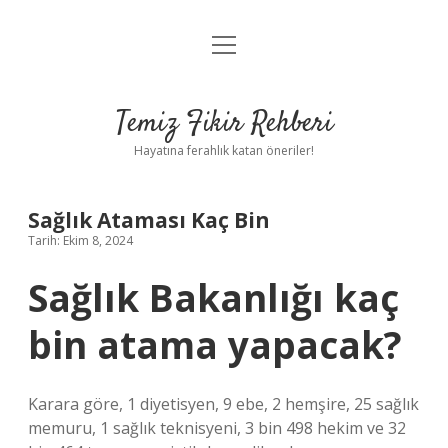
menüyü
Anasayfa
aç
Gizlilik Politikası
Temiz Fikir Rehberi
Yasal Uyarı
Hayatına ferahlık katan öneriler!
Hakkımızda
Sağlık Ataması Kaç Bin
Tarih: Ekim 8, 2024
Sağlık Bakanlığı kaç
bin atama yapacak?
Karara göre, 1 diyetisyen, 9 ebe, 2 hemşire, 25 sağlık
memuru, 1 sağlık teknisyeni, 3 bin 498 hekim ve 32