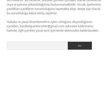
vermektedir. Bu nedenle, sitedeki içerikleri proaktif olarak denetleme
veya araştırma yükümlülüğümüz bulunmamaktadır. Ancak, üyelerimiz
yazdıkları içeriklerin sorumluluğunu taşımakta olup, siteye üye olarak
bu sorumluluğu kabul etmiş sayılırlar.
Hukuka ve yasal düzenlemelere aykırı olduğunu düşündüğünüz
içerikleri,
backlinkpanelicomtr@gmail.com
adresine bildirmeniz
halinde, ilgili içerikler yasal süre içerisinde sitemizden kaldırılacaktır.
Arama
bet güncel