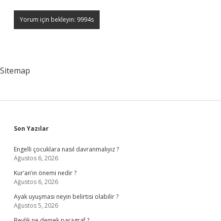
Sitemap
Sidebar
Son Yazılar
Engelli çocuklara nasıl davranmalıyız ?
Ağustos 6, 2026
Kur’an’ın önemi nedir ?
Ağustos 6, 2026
Ayak uyuşması neyin belirtisi olabilir ?
Ağustos 5, 2026
Beylik ne demek paragraf ?