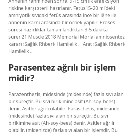
Annenin rahminden sonra, 9-15 cm’lik enfeksiyon
riskine karşı steril hazırlanır. Fetüs15-20 ml’deki
amniyotik sıvıdaki fetüs arasında ince bir iğne ile
annenin karnı arasında bir örnek yapılır. Proses
süresi hazırlıklar tamamlandıktan 3-5 dakika
sürer.21 Muscle 2018 Memorial Morial amniosentez
kararı ›Sağlık Rhberi› Hamilelik … Anıt ›Sağlık Rhberi›
Hamilelik …
Parasentez ağrılı bir işlem
midir?
Parazenthezis, midesinde (midesinde) fazla sıvı alan
bir süreçtir. Bu sıvı birikimine asit (Ah-soy-bees)
denir. Asitler ağrılı olabilir. Paraschesis, midesinde
(midesinde) fazla sıvı alan bir süreçtir. Bu sıvı
birikimine asit (Ah-soy-bees) denir. Asitler ağrılı
olabilir. (midenizde) fazla sıvı alan bir işlemdir. Bu