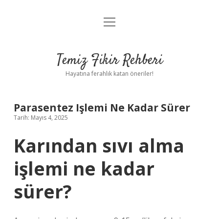
menüyü
Anasayfa
aç
Gizlilik Politikası
Temiz Fikir Rehberi
Yasal Uyarı
Hayatına ferahlık katan öneriler!
Hakkımızda
Parasentez Işlemi Ne Kadar Sürer
Tarih: Mayıs 4, 2025
Karından sıvı alma
işlemi ne kadar
sürer?