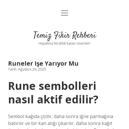
menüyü
Anasayfa
aç
Gizlilik Politikası
Temiz Fikir Rehberi
Yasal Uyarı
Hayatına ferahlık katan öneriler!
Hakkımızda
Runeler Işe Yarıyor Mu
Tarih: Ağustos 26, 2025
Rune sembolleri
nasıl aktif edilir?
Sembol kağıda çizilir, daha sonra iğne parmağına
batırılır ve bir kan atığı çıkarılır, daha sonra kağıt