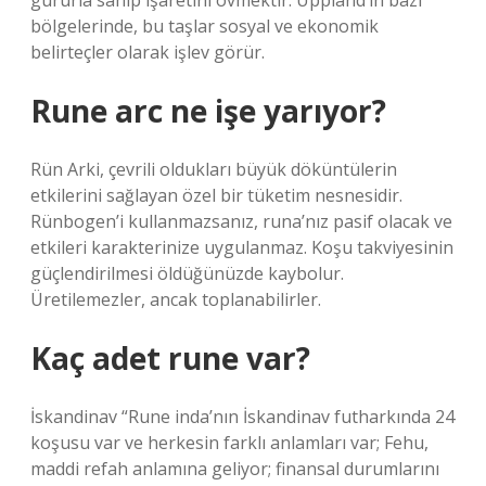
gururla sahip işaretini övmektir. Uppland’ın bazı
bölgelerinde, bu taşlar sosyal ve ekonomik
belirteçler olarak işlev görür.
Rune arc ne işe yarıyor?
Rün Arki, çevrili oldukları büyük döküntülerin
etkilerini sağlayan özel bir tüketim nesnesidir.
Rünbogen’i kullanmazsanız, runa’nız pasif olacak ve
etkileri karakterinize uygulanmaz. Koşu takviyesinin
güçlendirilmesi öldüğünüzde kaybolur.
Üretilemezler, ancak toplanabilirler.
Kaç adet rune var?
İskandinav “Rune inda’nın İskandinav futharkında 24
koşusu var ve herkesin farklı anlamları var; Fehu,
maddi refah anlamına geliyor; finansal durumlarını