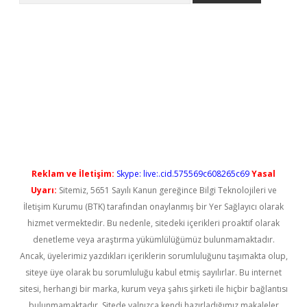
t güncel
Reklam ve İletişim:
Skype: live:.cid.575569c608265c69
Yasal
Uyarı:
Sitemiz, 5651 Sayılı Kanun gereğince Bilgi Teknolojileri ve
İletişim Kurumu (BTK) tarafından onaylanmış bir Yer Sağlayıcı olarak
hizmet vermektedir. Bu nedenle, sitedeki içerikleri proaktif olarak
denetleme veya araştırma yükümlülüğümüz bulunmamaktadır.
Ancak, üyelerimiz yazdıkları içeriklerin sorumluluğunu taşımakta olup,
siteye üye olarak bu sorumluluğu kabul etmiş sayılırlar. Bu internet
sitesi, herhangi bir marka, kurum veya şahıs şirketi ile hiçbir bağlantısı
bulunmamaktadır. Sitede yalnızca kendi hazırladığımız makaleler