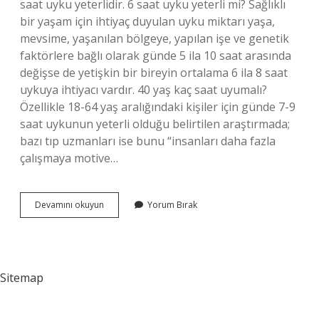
saat uyku yeterlidir. 6 saat uyku yeterli mi? Sağlıklı
bir yaşam için ihtiyaç duyulan uyku miktarı yaşa,
mevsime, yaşanılan bölgeye, yapılan işe ve genetik
faktörlere bağlı olarak günde 5 ila 10 saat arasında
değişse de yetişkin bir bireyin ortalama 6 ila 8 saat
uykuya ihtiyacı vardır. 40 yaş kaç saat uyumalı?
Özellikle 18-64 yaş aralığındaki kişiler için günde 7-9
saat uykunun yeterli olduğu belirtilen araştırmada;
bazı tıp uzmanları ise bunu “insanları daha fazla
çalışmaya motive…
14
Devamını okuyun
Yorum Bırak
Yaşındaki
Bir
Çocuğun
Kaç
Saat
Sitemap
Uyuması
Gerekiyor