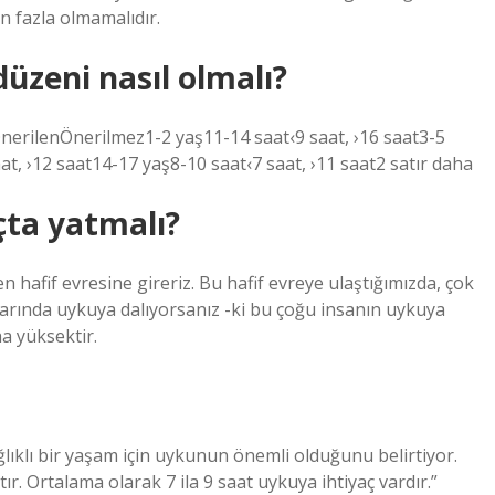
n fazla olmamalıdır.
üzeni nasıl olmalı?
ÖnerilenÖnerilmez1-2 yaş11-14 saat‹9 saat, ›16 saat3-5
at, ›12 saat14-17 yaş8-10 saat‹7 saat, ›11 saat2 satır daha
çta yatmalı?
 hafif evresine gireriz. Bu hafif evreye ulaştığımızda, çok
varında uykuya dalıyorsanız -ki bu çoğu insanın uykuya
a yüksektir.
ıklı bir yaşam için uykunun önemli olduğunu belirtiyor.
r. Ortalama olarak 7 ila 9 saat uykuya ihtiyaç vardır.”