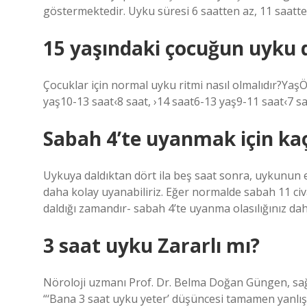
göstermektedir. Uyku süresi 6 saatten az, 11 saatte
15 yaşındaki çocuğun uyku d
Çocuklar için normal uyku ritmi nasıl olmalıdır?Yaş
yaş10-13 saat‹8 saat, ›14 saat6-13 yaş9-11 saat‹7 sa
Sabah 4’te uyanmak için ka
Uykuya daldıktan dört ila beş saat sonra, uykunun en
daha kolay uyanabiliriz. Eğer normalde sabah 11 ci
daldığı zamandır- sabah 4’te uyanma olasılığınız dah
3 saat uyku Zararlı mı?
Nöroloji uzmanı Prof. Dr. Belma Doğan Güngen, sağl
“‘Bana 3 saat uyku yeter’ düşüncesi tamamen yanlıştı