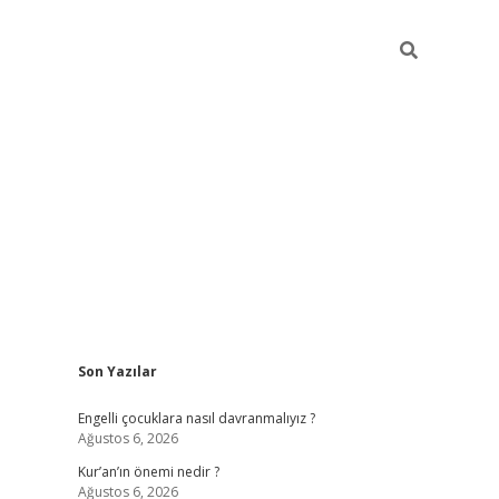
Sidebar
Son Yazılar
elexbet güncel
Engelli çocuklara nasıl davranmalıyız ?
Ağustos 6, 2026
Kur’an’ın önemi nedir ?
Ağustos 6, 2026