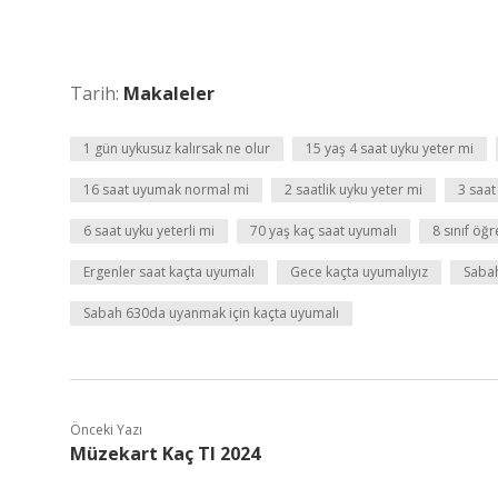
Tarih:
Makaleler
1 gün uykusuz kalırsak ne olur
15 yaş 4 saat uyku yeter mi
16 saat uyumak normal mi
2 saatlik uyku yeter mi
3 saat
6 saat uyku yeterli mi
70 yaş kaç saat uyumalı
8 sınıf öğ
Ergenler saat kaçta uyumalı
Gece kaçta uyumalıyız
Sabah
Sabah 630da uyanmak için kaçta uyumalı
Önceki Yazı
Müzekart Kaç Tl 2024