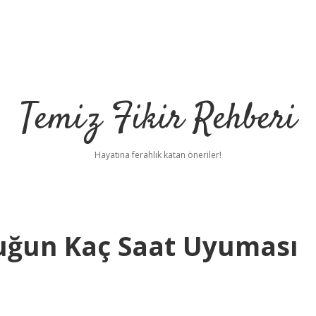
Temiz Fikir Rehberi
Hayatına ferahlık katan öneriler!
cuğun Kaç Saat Uyuması