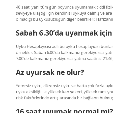
48 saat, yani tüm gün boyunca uyumamak ciddi fizik
seviyeye ulaştığı için kendinizi uykuya dalmış ve ara
olmadığı bu uykusuzluğun diğer belirtileri; Hafızanın
Sabah 6.30’da uyanmak için
Uyku Hesaplayıcısı adlı bu uyku hesaplayıcısı bunları
örnekler: Sabah 6:00’da kalkmanız gerekiyorsa: yatma
7:00’de kalkmanız gerekiyorsa: yatma saatiniz 21:46, 
Az uyursak ne olur?
Yetersiz uyku, düzensiz uyku ve hatta çok fazla uyku 
uyku eksikliği ile yüksek kan şekeri, yüksek tansiyo
risk faktörlerinde artış arasında bir bağlantı bulmuş
16 saat uyumak normal mi?