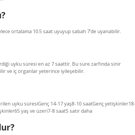
ı?
ylece ortalama 10.5 saat uyuyup sabah 7’de uyanabilir.
rdiği uyku süresi en az 7 saattir. Bu süre zarfında sinir
ir ve iç organlar yeterince iyileşebilir.
ilen uyku süresiGenç 14-17 yaş8-10 saatGenç yetişkinler18
şkinler65 yaş ve üzeri7-8 saat5 satır daha
lur?