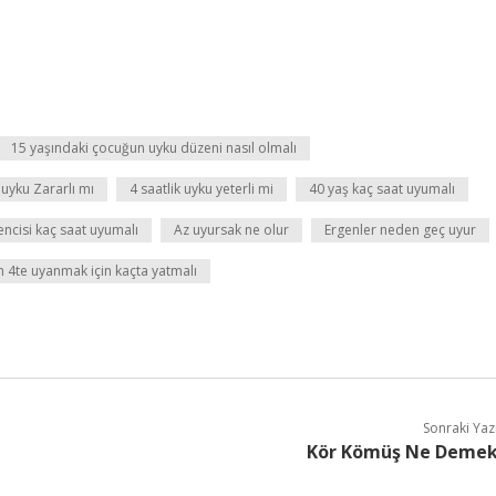
15 yaşındaki çocuğun uyku düzeni nasıl olmalı
 uyku Zararlı mı
4 saatlik uyku yeterli mi
40 yaş kaç saat uyumalı
rencisi kaç saat uyumalı
Az uyursak ne olur
Ergenler neden geç uyur
 4te uyanmak için kaçta yatmalı
Sonraki Yaz
Kör Kömüş Ne Deme