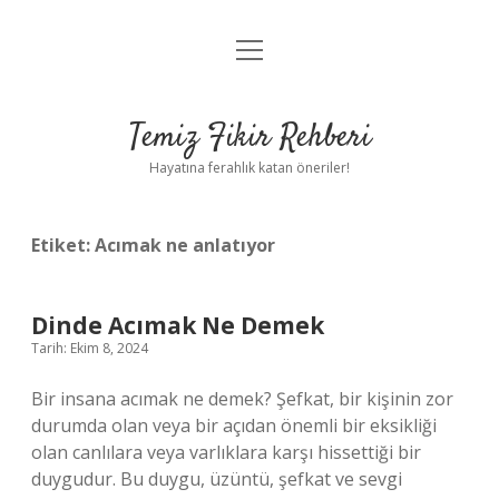
menüyü
Anasayfa
aç
Gizlilik Politikası
Temiz Fikir Rehberi
Yasal Uyarı
Hayatına ferahlık katan öneriler!
Hakkımızda
Etiket:
Acımak ne anlatıyor
Dinde Acımak Ne Demek
Tarih: Ekim 8, 2024
Bir insana acımak ne demek? Şefkat, bir kişinin zor
durumda olan veya bir açıdan önemli bir eksikliği
olan canlılara veya varlıklara karşı hissettiği bir
duygudur. Bu duygu, üzüntü, şefkat ve sevgi