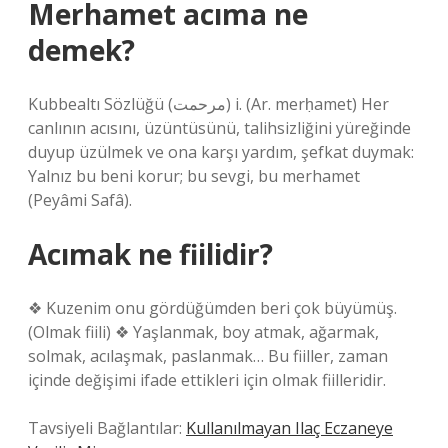
Merhamet acıma ne
demek?
Kubbealtı Sözlüğü (ﻣﺮﺣﻤﺖ) i. (Ar. merḥamet) Her
canlının acısını, üzüntüsünü, talihsizliğini yüreğinde
duyup üzülmek ve ona karşı yardım, şefkat duymak:
Yalnız bu beni korur; bu sevgi, bu merhamet
(Peyâmi Safâ).
Acımak ne fiilidir?
❖ Kuzenim onu ​​gördüğümden beri çok büyümüş.
(Olmak fiili) ❖ Yaşlanmak, boy atmak, ağarmak,
solmak, acılaşmak, paslanmak… Bu fiiller, zaman
içinde değişimi ifade ettikleri için olmak fiilleridir.
Tavsiyeli Bağlantılar:
Kullanılmayan Ilaç Eczaneye