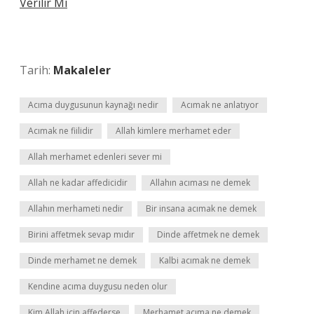
Verilir Mi
Tarih:
Makaleler
Acıma duygusunun kaynağı nedir
Acımak ne anlatıyor
Acımak ne fiilidir
Allah kimlere merhamet eder
Allah merhamet edenleri sever mi
Allah ne kadar affedicidir
Allahın acıması ne demek
Allahın merhameti nedir
Bir insana acımak ne demek
Birini affetmek sevap mıdır
Dinde affetmek ne demek
Dinde merhamet ne demek
Kalbi acımak ne demek
Kendine acıma duygusu neden olur
Kim Allah için affederse
Merhamet acıma ne demek