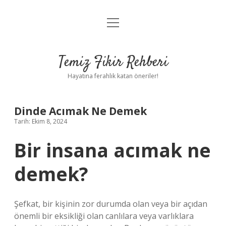
menüyü
Anasayfa
aç
Gizlilik Politikası
Temiz Fikir Rehberi
Yasal Uyarı
Hayatına ferahlık katan öneriler!
Hakkımızda
Dinde Acımak Ne Demek
Tarih: Ekim 8, 2024
Bir insana acımak ne
demek?
Şefkat, bir kişinin zor durumda olan veya bir açıdan
önemli bir eksikliği olan canlılara veya varlıklara