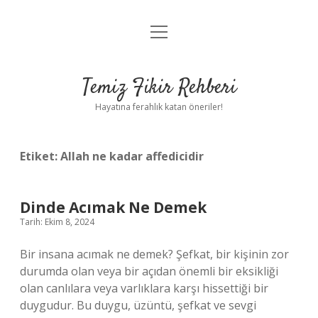
menüyü
Anasayfa
aç
Gizlilik Politikası
Temiz Fikir Rehberi
Yasal Uyarı
Hayatına ferahlık katan öneriler!
Hakkımızda
Etiket:
Allah ne kadar affedicidir
Dinde Acımak Ne Demek
Tarih: Ekim 8, 2024
Bir insana acımak ne demek? Şefkat, bir kişinin zor
durumda olan veya bir açıdan önemli bir eksikliği
olan canlılara veya varlıklara karşı hissettiği bir
duygudur. Bu duygu, üzüntü, şefkat ve sevgi