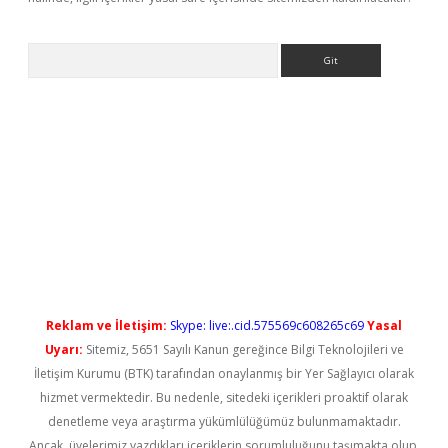
Arama
et güncel
Reklam ve İletişim:
Skype: live:.cid.575569c608265c69
Yasal
Uyarı:
Sitemiz, 5651 Sayılı Kanun gereğince Bilgi Teknolojileri ve
İletişim Kurumu (BTK) tarafından onaylanmış bir Yer Sağlayıcı olarak
hizmet vermektedir. Bu nedenle, sitedeki içerikleri proaktif olarak
denetleme veya araştırma yükümlülüğümüz bulunmamaktadır.
Ancak, üyelerimiz yazdıkları içeriklerin sorumluluğunu taşımakta olup,