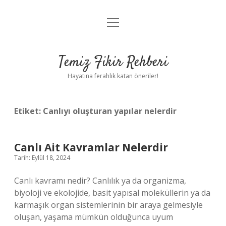
menüyü
Anasayfa
aç
Gizlilik Politikası
Temiz Fikir Rehberi
Yasal Uyarı
Hayatına ferahlık katan öneriler!
Hakkımızda
Etiket:
Canlıyı oluşturan yapılar nelerdir
Canlı Ait Kavramlar Nelerdir
Tarih: Eylül 18, 2024
Canlı kavramı nedir? Canlılık ya da organizma,
biyoloji ve ekolojide, basit yapısal moleküllerin ya da
karmaşık organ sistemlerinin bir araya gelmesiyle
oluşan, yaşama mümkün olduğunca uyum