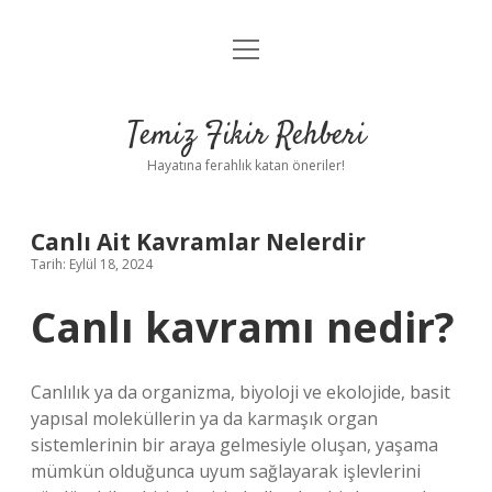
menüyü
Anasayfa
aç
Gizlilik Politikası
Temiz Fikir Rehberi
Yasal Uyarı
Hayatına ferahlık katan öneriler!
Hakkımızda
Canlı Ait Kavramlar Nelerdir
Tarih: Eylül 18, 2024
Canlı kavramı nedir?
Canlılık ya da organizma, biyoloji ve ekolojide, basit
yapısal moleküllerin ya da karmaşık organ
sistemlerinin bir araya gelmesiyle oluşan, yaşama
mümkün olduğunca uyum sağlayarak işlevlerini