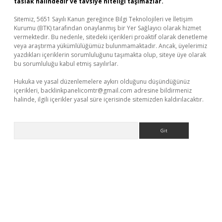
taslak halindedir ve tavsiye niteliği taşımazlar.
Sitemiz, 5651 Sayılı Kanun gereğince Bilgi Teknolojileri ve İletişim
Kurumu (BTK) tarafından onaylanmış bir Yer Sağlayıcı olarak hizmet
vermektedir. Bu nedenle, sitedeki içerikleri proaktif olarak denetleme
veya araştırma yükümlülüğümüz bulunmamaktadır. Ancak, üyelerimiz
yazdıkları içeriklerin sorumluluğunu taşımakta olup, siteye üye olarak
bu sorumluluğu kabul etmiş sayılırlar.
Hukuka ve yasal düzenlemelere aykırı olduğunu düşündüğünüz
içerikleri,
backlinkpanelicomtr@gmail.com
adresine bildirmeniz
halinde, ilgili içerikler yasal süre içerisinde sitemizden kaldırılacaktır.
Arama
güncel