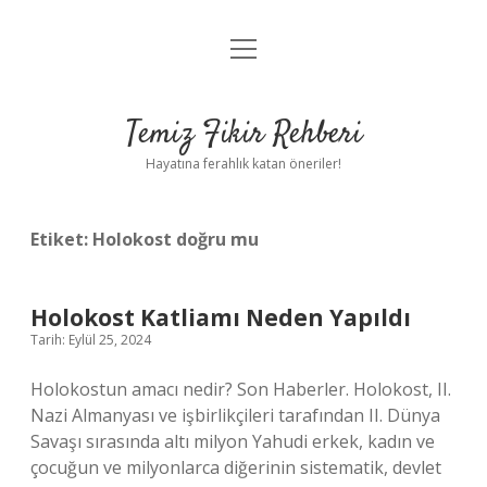
menüyü
Anasayfa
aç
Gizlilik Politikası
Temiz Fikir Rehberi
Yasal Uyarı
Hayatına ferahlık katan öneriler!
Hakkımızda
Etiket:
Holokost doğru mu
Holokost Katliamı Neden Yapıldı
Tarih: Eylül 25, 2024
Holokostun amacı nedir? Son Haberler. Holokost, II.
Nazi Almanyası ve işbirlikçileri tarafından II. Dünya
Savaşı sırasında altı milyon Yahudi erkek, kadın ve
çocuğun ve milyonlarca diğerinin sistematik, devlet