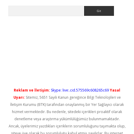
Arama
t güncel
Reklam ve İletişim:
Skype: live:.cid.575569c608265c69
Yasal
Uyarı:
Sitemiz, 5651 Sayılı Kanun gereğince Bilgi Teknolojileri ve
İletişim Kurumu (BTK) tarafından onaylanmış bir Yer Sağlayıcı olarak
hizmet vermektedir. Bu nedenle, sitedeki içerikleri proaktif olarak
denetleme veya araştırma yükümlülüğümüz bulunmamaktadır.
Ancak, üyelerimiz yazdıkları içeriklerin sorumluluğunu taşımakta olup,
siteye üye olarak bu sorumluluğu kabul etmiş sayılırlar. Bu internet