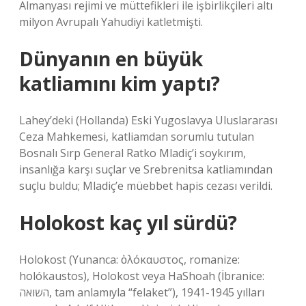
Almanyası rejimi ve müttefikleri ile işbirlikçileri altı
milyon Avrupalı ​​Yahudiyi katletmişti.
Dünyanın en büyük
katliamını kim yaptı?
Lahey’deki (Hollanda) Eski Yugoslavya Uluslararası
Ceza Mahkemesi, katliamdan sorumlu tutulan
Bosnalı Sırp General Ratko Mladiç’i soykırım,
insanlığa karşı suçlar ve Srebrenitsa katliamından
suçlu buldu; Mladiç’e müebbet hapis cezası verildi.
Holokost kaç yıl sürdü?
Holokost (Yunanca: ὁλόκαυστος, romanize:
holókaustos), Holokost veya HaShoah (İbranice:
השואה, tam anlamıyla “felaket”), 1941-1945 yılları