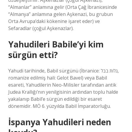
özdeşleştirilir: Aşkenazlar (çoğul Aşkenazi),
“Almanlar” anlamına gelir (Orta Çağ İbranicesinde
“Almanya” anlamına gelen Aşkenazi, bu grubun
Orta Avrupa’daki kökenine işaret eder) ve
Sefaradlar (çoğul Aşkenazlar).
Yahudileri Babile’yi kim
sürgün etti?
Yahudi tarihinde, Babil sürgünü (İbranice: גלות בבל‎,
romanize edilmiş hali: Gelot Bavel) veya Babil
esareti, Yahudilerin Neo-Milisler tarafından antik
Judea Krallığı’nın yenilgisinin ardından toplu halde
yakalanıp Babil’e sürgün edildiği bir esaret
dönemidir. MÖ 6. yüzyılda Babil İmparatorluğu.
İspanya Yahudileri neden