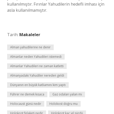
kullanılmıştır. Fırınlar Yahudilerin hedefli imhası için
asla kullanılmamıştır.
Tarih:
Makaleler
Alman yahudilerine ne denir
Almanlar neden Yahudileri istemedi
Almanlar Yahudileri ne zaman katletti
Almanyadaki Yahudiler nereden geldi
Dünyanın en büyük katliamını kim yaptı
Führer ne demek kısaca
Gaz odaları yalan mı
Holocaust günü nedir
Holokost doğru mu
Holokost felaketi nedir
Holokost kaç yıl sürdü