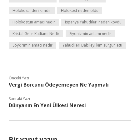
Holokost lideri kimdir
Holokost neden oldu
Holokostun amacı nedir
İspanya Yahudileri neden kovdu
Kristal Gece Katliamı Nedir
Siyonizmin anlamı nedir
Soykırımın amacı nedir
Yahudileri Babileyi kim sürgün etti
Önceki Yazı
Vergi Borcunu Ödeyemeyen Ne Yapmalı
Sonraki Yazı
Dünyanın En Yeni Ülkesi Neresi
Bir yanıt yazın