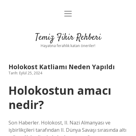
menüyü
Anasayfa
aç
Gizlilik Politikası
Temiz Fikir Rehberi
Yasal Uyarı
Hayatına ferahlık katan öneriler!
Hakkımızda
Holokost Katliamı Neden Yapıldı
Tarih: Eylül 25, 2024
Holokostun amacı
nedir?
Son Haberler. Holokost, II. Nazi Almanyası ve
işbirlikçileri tarafından II. Dünya Savaşı sırasında altı