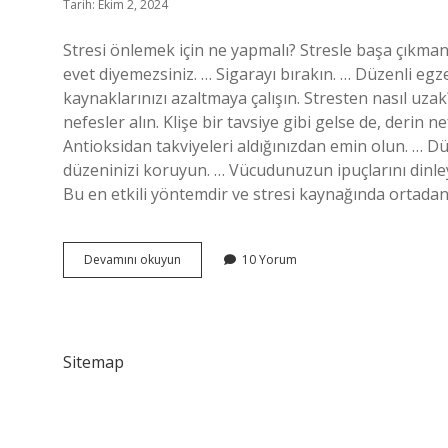
Tarih: Ekim 2, 2024
Stresi önlemek için ne yapmalı? Stresle başa çıkmanı
evet diyemezsiniz. … Sigarayı bırakın. … Düzenli eg
kaynaklarınızı azaltmaya çalışın. Stresten nasıl u
nefesler alın. Klişe bir tavsiye gibi gelse de, derin 
Antioksidan takviyeleri aldığınızdan emin olun. … Dü
düzeninizi koruyun. … Vücudunuzun ipuçlarını dinley
Bu en etkili yöntemdir ve stresi kaynağında ortadan 
Stresten
Devamını okuyun
10 Yorum
Korunmanın
Yolları
Nelerdir
Sitemap