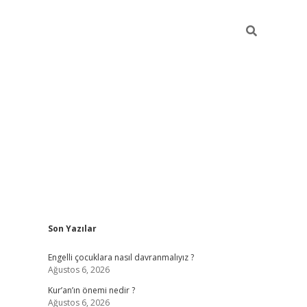
Sidebar
Son Yazılar
elexbet güncel
Engelli çocuklara nasıl davranmalıyız ?
Ağustos 6, 2026
Kur’an’ın önemi nedir ?
Ağustos 6, 2026