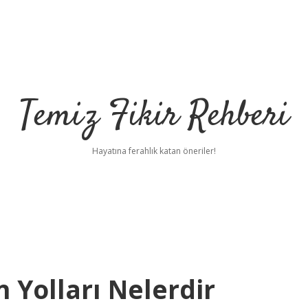
Temiz Fikir Rehberi
Hayatına ferahlık katan öneriler!
 Yolları Nelerdir