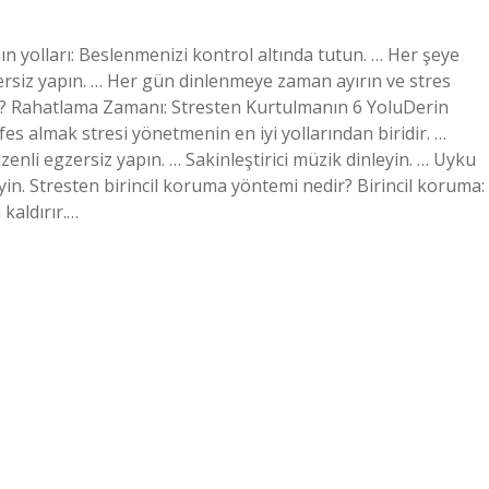
n yolları: Beslenmenizi kontrol altında tutun. … Her şeye
zersiz yapın. … Her gün dinlenmeye zaman ayırın ve stres
zak? Rahatlama Zamanı: Stresten Kurtulmanın 6 YoluDerin
nefes almak stresi yönetmenin en iyi yollarından biridir. …
zenli egzersiz yapın. … Sakinleştirici müzik dinleyin. … Uyku
in. Stresten birincil koruma yöntemi nedir? Birincil koruma:
kaldırır.…