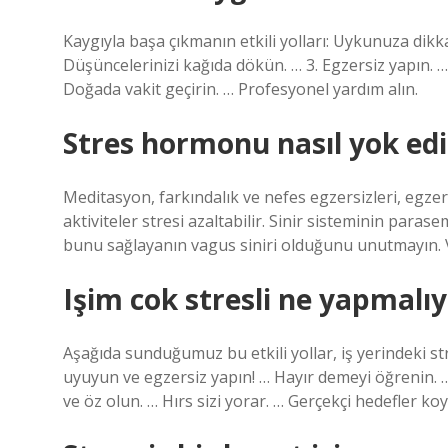
Kaygıyla başa çıkmanın etkili yolları: Uykunuza dikkat
Düşüncelerinizi kağıda dökün. … 3. Egzersiz yapın. …
Doğada vakit geçirin. … Profesyonel yardım alın.
Stres hormonu nasıl yok edil
Meditasyon, farkındalık ve nefes egzersizleri, egzer
aktiviteler stresi azaltabilir. Sinir sisteminin para
bunu sağlayanın vagus siniri olduğunu unutmayın. V
Işim cok stresli ne yapmalı
Aşağıda sunduğumuz bu etkili yollar, iş yerindeki str
uyuyun ve egzersiz yapın! … Hayır demeyi öğrenin. … 
ve öz olun. … Hırs sizi yorar. … Gerçekçi hedefler ko