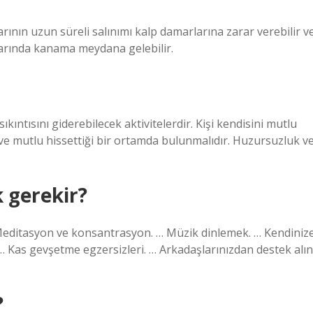
rının uzun süreli salınımı kalp damarlarına zarar verebilir v
rlarında kanama meydana gelebilir.
ıntısını giderebilecek aktivitelerdir. Kişi kendisini mutlu
 ve mutlu hissettiği bir ortamda bulunmalıdır. Huzursuzluk v
 gerekir?
 … Meditasyon ve konsantrasyon. … Müzik dinlemek. … Kendiniz
 Kas gevşetme egzersizleri. … Arkadaşlarınızdan destek alın
?