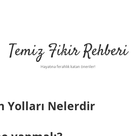
Temiz Fikir Rehberi
Hayatına ferahlık katan öneriler!
 Yolları Nelerdir