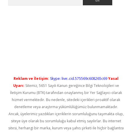
l
Reklam ve İletişim:
Skype: live:.cid.575569c608265c69
Yasal
Uyarı:
Sitemiz, 5651 Sayılı Kanun gereğince Bilgi Teknolojileri ve
İletişim Kurumu (BTK) tarafından onaylanmış bir Yer Sağlayıcı olarak
hizmet vermektedir. Bu nedenle, sitedeki içerikleri proaktif olarak
denetleme veya araştırma yükümlülüğümüz bulunmamaktadır.
Ancak, üyelerimiz yazdıkları içeriklerin sorumluluğunu taşımakta olup,
siteye üye olarak bu sorumluluğu kabul etmiş sayılırlar. Bu internet
sitesi, herhangi bir marka, kurum veya şahıs şirketi ile hiçbir bağlantısı