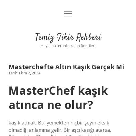
menüyü
Anasayfa
aç
Gizlilik Politikası
Temiz Fikir Rehberi
Yasal Uyarı
Hayatına ferahlık katan öneriler!
Hakkımızda
Masterchefte Altın Kaşık Gerçek Mi
Tarih: Ekim 2, 2024
MasterChef kaşık
atınca ne olur?
kaşık atmak; Bu, yemekten hiçbir şeyin eksik
olmadığı anlamına gelir. Bir aşçı kaşığı atarsa,