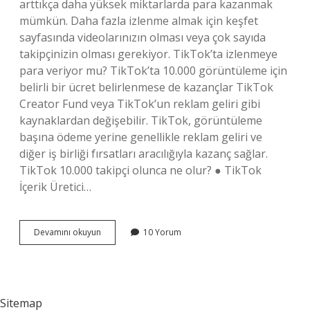
arttıkça daha yüksek miktarlarda para kazanmak
mümkün. Daha fazla izlenme almak için keşfet
sayfasında videolarınızın olması veya çok sayıda
takipçinizin olması gerekiyor. TikTok’ta izlenmeye
para veriyor mu? TikTok’ta 10.000 görüntüleme için
belirli bir ücret belirlenmese de kazançlar TikTok
Creator Fund veya TikTok’un reklam geliri gibi
kaynaklardan değişebilir. TikTok, görüntüleme
başına ödeme yerine genellikle reklam geliri ve
diğer iş birliği fırsatları aracılığıyla kazanç sağlar.
TikTok 10.000 takipçi olunca ne olur? ● TikTok
İçerik Üretici…
Tiktok
Devamını okuyun
10 Yorum
Da
Ne
Kadar
Para
Veriyor
Sitemap