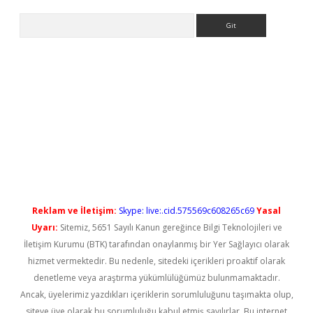
Arama
t güncel
Reklam ve İletişim:
Skype: live:.cid.575569c608265c69
Yasal
Uyarı:
Sitemiz, 5651 Sayılı Kanun gereğince Bilgi Teknolojileri ve
İletişim Kurumu (BTK) tarafından onaylanmış bir Yer Sağlayıcı olarak
hizmet vermektedir. Bu nedenle, sitedeki içerikleri proaktif olarak
denetleme veya araştırma yükümlülüğümüz bulunmamaktadır.
Ancak, üyelerimiz yazdıkları içeriklerin sorumluluğunu taşımakta olup,
siteye üye olarak bu sorumluluğu kabul etmiş sayılırlar. Bu internet