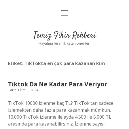
menüyü
Anasayfa
aç
Gizlilik Politikası
Temiz Fikir Rehberi
Yasal Uyarı
Hayatına ferahlık katan öneriler!
Hakkımızda
Etiket:
TikTokta en çok para kazanan kim
Tiktok Da Ne Kadar Para Veriyor
Tarih: Ekim 3, 2024
TikTok 10000 izlenme kaç TL? TikTok’tan sadece
izlemekten daha fazla para kazanmak mümkün.
10.000 TikTok izlenme ile ayda 4.500 ile 5.000 TL
arasında para kazanabilirsiniz. İzlenme sayısı