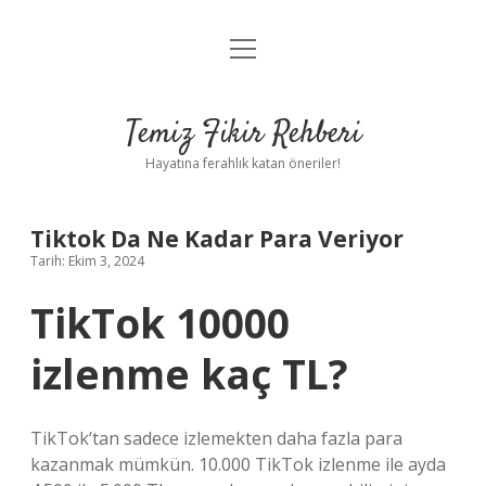
menüyü
Anasayfa
aç
Gizlilik Politikası
Temiz Fikir Rehberi
Yasal Uyarı
Hayatına ferahlık katan öneriler!
Hakkımızda
Tiktok Da Ne Kadar Para Veriyor
Tarih: Ekim 3, 2024
TikTok 10000
izlenme kaç TL?
TikTok’tan sadece izlemekten daha fazla para
kazanmak mümkün. 10.000 TikTok izlenme ile ayda