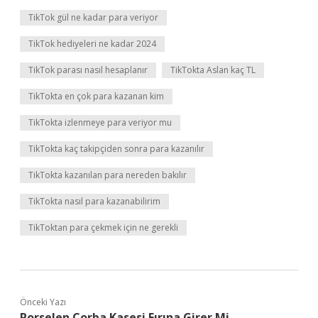
TikTok gül ne kadar para veriyor
TikTok hediyeleri ne kadar 2024
TikTok parası nasıl hesaplanır
TikTokta Aslan kaç TL
TikTokta en çok para kazanan kim
TikTokta izlenmeye para veriyor mu
TikTokta kaç takipçiden sonra para kazanılır
TikTokta kazanılan para nereden bakılır
TikTokta nasıl para kazanabilirim
TikToktan para çekmek için ne gerekli
Önceki Yazı
Porselen Çorba Kasesi Fırına Girer Mi