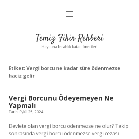
menüyü
Anasayfa
aç
Gizlilik Politikası
Temiz Fikir Rehberi
Yasal Uyarı
Hayatına ferahlık katan öneriler!
Hakkımızda
Etiket:
Vergi borcu ne kadar süre ödenmezse
haciz gelir
Vergi Borcunu Ödeyemeyen Ne
Yapmalı
Tarih: Eylül 25, 2024
Devlete olan vergi borcu ödenmezse ne olur? Takip
sonrasında vergi borcu ödenmezse vergi cezası