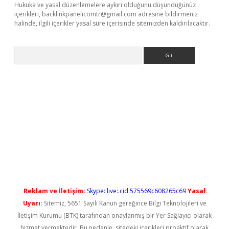
Hukuka ve yasal düzenlemelere aykırı olduğunu düşündüğünüz
içerikleri,
backlinkpanelicomtr@gmail.com
adresine bildirmeniz
halinde, ilgili içerikler yasal süre içerisinde sitemizden kaldırılacaktır.
Arama
t güncel
Reklam ve İletişim:
Skype: live:.cid.575569c608265c69
Yasal
Uyarı:
Sitemiz, 5651 Sayılı Kanun gereğince Bilgi Teknolojileri ve
İletişim Kurumu (BTK) tarafından onaylanmış bir Yer Sağlayıcı olarak
hizmet vermektedir. Bu nedenle, sitedeki içerikleri proaktif olarak