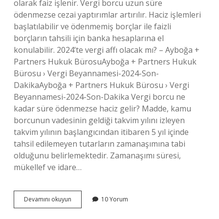
olarak faiz işlenir. Vergi borcu uzun süre
ödenmezse cezai yaptırımlar artırılır. Haciz işlemleri
başlatılabilir ve ödenmemiş borçlar ile faizli
borçların tahsili için banka hesaplarına el
konulabilir. 2024’te vergi affı olacak mı? – Ayboğa +
Partners Hukuk BürosuAyboğa + Partners Hukuk
Bürosu › Vergi Beyannamesi-2024-Son-
DakikaAyboğa + Partners Hukuk Bürosu › Vergi
Beyannamesi-2024-Son-Dakika Vergi borcu ne
kadar süre ödenmezse haciz gelir? Madde, kamu
borcunun vadesinin geldiği takvim yılını izleyen
takvim yılının başlangıcından itibaren 5 yıl içinde
tahsil edilemeyen tutarların zamanaşımına tabi
olduğunu belirlemektedir. Zamanaşımı süresi,
mükellef ve idare…
Vergi
Devamını okuyun
10 Yorum
Borcunu
Ödeyemeyen