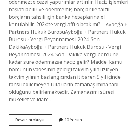
ödenmezse cezai yaptırımlar artırılır. Haciz işlemleri
başlatılabilir ve ödenmemiş borçlar ile faizli
borçların tahsili için banka hesaplarına el
konulabilir. 2024’te vergi affı olacak mı? – Ayboğa +
Partners Hukuk BürosuAyboğa + Partners Hukuk
Bürosu › Vergi Beyannamesi-2024-Son-
DakikaAyboğa + Partners Hukuk Bürosu › Vergi
Beyannamesi-2024-Son-Dakika Vergi borcu ne
kadar süre ödenmezse haciz gelir? Madde, kamu
borcunun vadesinin geldiği takvim yılını izleyen
takvim yılının başlangıcından itibaren 5 yıl içinde
tahsil edilemeyen tutarların zamanaşımına tabi
olduğunu belirlemektedir. Zamanaşımı süresi,
mükellef ve idare…
Vergi
Devamını okuyun
10 Yorum
Borcunu
Ödeyemeyen
Ne