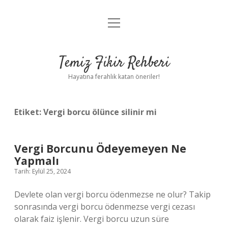
menüyü
Anasayfa
aç
Gizlilik Politikası
Temiz Fikir Rehberi
Yasal Uyarı
Hayatına ferahlık katan öneriler!
Hakkımızda
Etiket:
Vergi borcu ölünce silinir mi
Vergi Borcunu Ödeyemeyen Ne
Yapmalı
Tarih: Eylül 25, 2024
Devlete olan vergi borcu ödenmezse ne olur? Takip
sonrasında vergi borcu ödenmezse vergi cezası
olarak faiz işlenir. Vergi borcu uzun süre