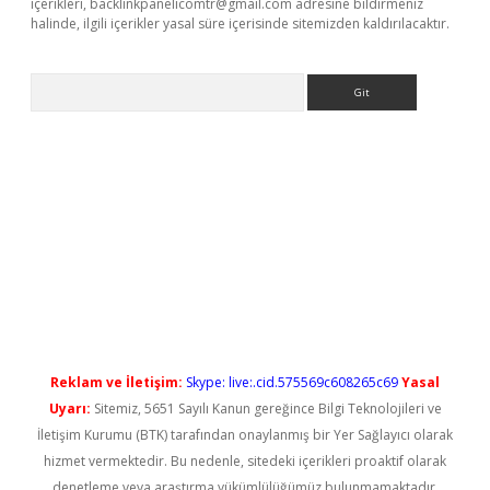
içerikleri,
backlinkpanelicomtr@gmail.com
adresine bildirmeniz
halinde, ilgili içerikler yasal süre içerisinde sitemizden kaldırılacaktır.
Arama
t güncel
Reklam ve İletişim:
Skype: live:.cid.575569c608265c69
Yasal
Uyarı:
Sitemiz, 5651 Sayılı Kanun gereğince Bilgi Teknolojileri ve
İletişim Kurumu (BTK) tarafından onaylanmış bir Yer Sağlayıcı olarak
hizmet vermektedir. Bu nedenle, sitedeki içerikleri proaktif olarak
denetleme veya araştırma yükümlülüğümüz bulunmamaktadır.