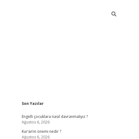
Sidebar
Son Yazılar
elexbet 
Engelli çocuklara nasıl davranmalıyız ?
Ağustos 6, 2026
Kur’an’ın önemi nedir ?
Ağustos 6, 2026