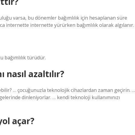
ttir?
luluğu varsa, bu dönemler bağımlılık için hesaplanan süre
nca internette internette yürürken bağımlılık olarak algılanır.
u bağımlılık türüdür.
 nasıl azaltılır?
ebilir? … çocuğunuzla teknolojik cihazlardan zaman geçirin. …
elerinde dinleniyorlar. … kendi teknoloji kullanımınızı
yol açar?