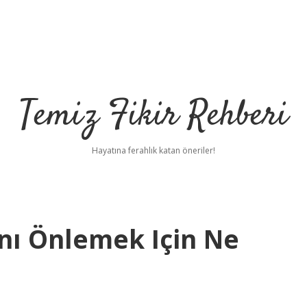
Temiz Fikir Rehberi
Hayatına ferahlık katan öneriler!
ını Önlemek Için Ne