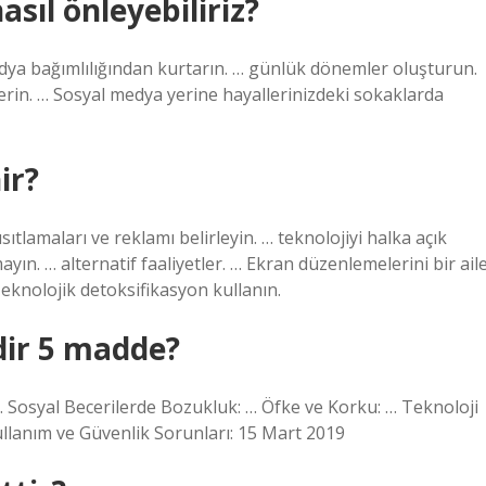
asıl önleyebiliriz?
dya bağımlılığından kurtarın. … günlük dönemler oluşturun.
verin. … Sosyal medya yerine hayallerinizdeki sokaklarda
ir?
ıtlamaları ve reklamı belirleyin. … teknolojiyi halka açık
ayın. … alternatif faaliyetler. … Ekran düzenlemelerini bir ail
 Teknolojik detoksifikasyon kullanın.
rdir 5 madde?
… Sosyal Becerilerde Bozukluk: … Öfke ve Korku: … Teknoloji
Kullanım ve Güvenlik Sorunları: 15 Mart 2019