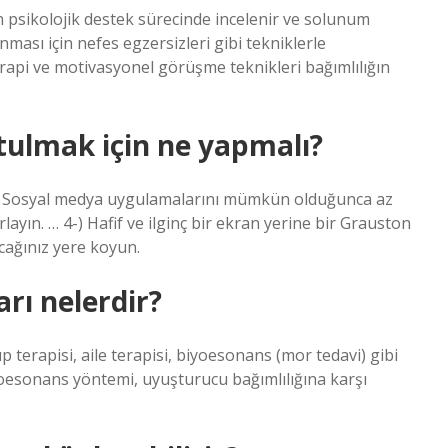
ın psikolojik destek sürecinde incelenir ve solunum
nması için nefes egzersizleri gibi tekniklerle
erapi ve motivasyonel görüşme teknikleri bağımlılığın
tulmak için ne yapmalı?
 2-) Sosyal medya uygulamalarını mümkün olduğunca az
rlayın. … 4-) Hafif ve ilginç bir ekran yerine bir Grauston
cağınız yere koyun.
rı nelerdir?
p terapisi, aile terapisi, biyoesonans (mor tedavi) gibi
iyoesonans yöntemi, uyuşturucu bağımlılığına karşı