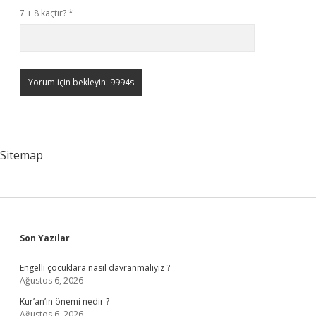
7 + 8 kaçtır?
*
Sitemap
Sidebar
Son Yazılar
Engelli çocuklara nasıl davranmalıyız ?
Ağustos 6, 2026
Kur’an’ın önemi nedir ?
Ağustos 6, 2026