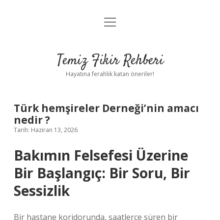
menüyü
Anasayfa
aç
Gizlilik Politikası
Temiz Fikir Rehberi
Yasal Uyarı
Hayatına ferahlık katan öneriler!
Hakkımızda
Türk hemşireler Derneği’nin amacı
nedir ?
Tarih: Haziran 13, 2026
Bakımın Felsefesi Üzerine
Bir Başlangıç: Bir Soru, Bir
Sessizlik
Bir hastane koridorunda, saatlerce süren bir