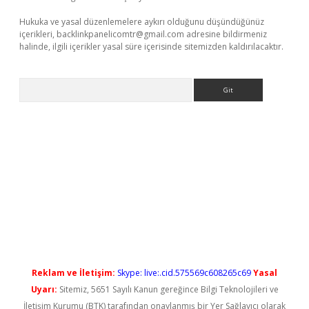
Hukuka ve yasal düzenlemelere aykırı olduğunu düşündüğünüz
içerikleri,
backlinkpanelicomtr@gmail.com
adresine bildirmeniz
halinde, ilgili içerikler yasal süre içerisinde sitemizden kaldırılacaktır.
Arama
el
Reklam ve İletişim:
Skype: live:.cid.575569c608265c69
Yasal
Uyarı:
Sitemiz, 5651 Sayılı Kanun gereğince Bilgi Teknolojileri ve
İletişim Kurumu (BTK) tarafından onaylanmış bir Yer Sağlayıcı olarak