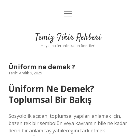
menüyü
Anasayfa
aç
Gizlilik Politikası
Temiz Fikir Rehberi
Yasal Uyarı
Hayatına ferahlık katan öneriler!
Hakkımızda
Üniform ne demek ?
Tarih: Aralık 6, 2025
Üniform Ne Demek?
Toplumsal Bir Bakış
Sosyolojik açıdan, toplumsal yapıları anlamak için,
bazen tek bir sembolün veya kavramın bile ne kadar
derin bir anlam taşıyabileceğini fark etmek