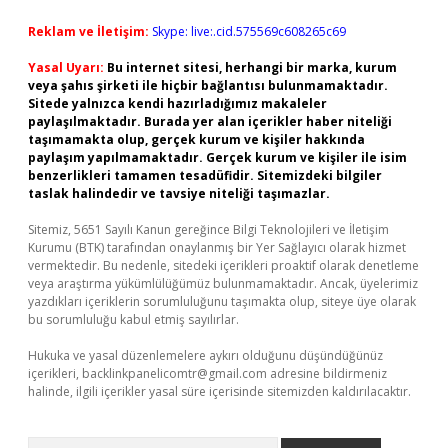
Reklam ve İletişim:
Skype: live:.cid.575569c608265c69
Yasal Uyarı:
Bu internet sitesi, herhangi bir marka, kurum
veya şahıs şirketi ile hiçbir bağlantısı bulunmamaktadır.
Sitede yalnızca kendi hazırladığımız makaleler
paylaşılmaktadır. Burada yer alan içerikler haber niteliği
taşımamakta olup, gerçek kurum ve kişiler hakkında
paylaşım yapılmamaktadır. Gerçek kurum ve kişiler ile isim
benzerlikleri tamamen tesadüfidir. Sitemizdeki bilgiler
taslak halindedir ve tavsiye niteliği taşımazlar.
Sitemiz, 5651 Sayılı Kanun gereğince Bilgi Teknolojileri ve İletişim
Kurumu (BTK) tarafından onaylanmış bir Yer Sağlayıcı olarak hizmet
vermektedir. Bu nedenle, sitedeki içerikleri proaktif olarak denetleme
veya araştırma yükümlülüğümüz bulunmamaktadır. Ancak, üyelerimiz
yazdıkları içeriklerin sorumluluğunu taşımakta olup, siteye üye olarak
bu sorumluluğu kabul etmiş sayılırlar.
Hukuka ve yasal düzenlemelere aykırı olduğunu düşündüğünüz
içerikleri,
backlinkpanelicomtr@gmail.com
adresine bildirmeniz
halinde, ilgili içerikler yasal süre içerisinde sitemizden kaldırılacaktır.
Arama