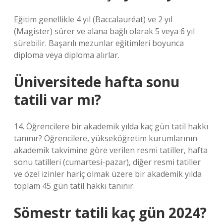
Eğitim genellikle 4 yıl (Baccalauréat) ve 2 yıl
(Magister) sürer ve alana bağlı olarak 5 veya 6 yıl
sürebilir. Başarılı mezunlar eğitimleri boyunca
diploma veya diploma alırlar.
Üniversitede hafta sonu
tatili var mı?
14. Öğrencilere bir akademik yılda kaç gün tatil hakkı
tanınır? Öğrencilere, yükseköğretim kurumlarının
akademik takvimine göre verilen resmi tatiller, hafta
sonu tatilleri (cumartesi-pazar), diğer resmi tatiller
ve özel izinler hariç olmak üzere bir akademik yılda
toplam 45 gün tatil hakkı tanınır.
Sömestr tatili kaç gün 2024?