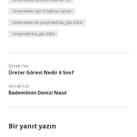
Üniversiteler için 15 tatil ne zaman
Üniversitelerde yarıyıl tatili kaç gün 2024
Yarıyıl tatili kaç gün 2024
Önceki Yazı
Üreter Görevi Nedir 6 Sınıf
Sonraki Yazı
Bademlinin Denizi Nasıl
Bir yanıt yazın