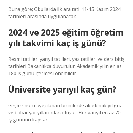
Buna göre; Okullarda ilk ara tatil 11-15 Kasım 2024
tarihleri ​​arasında uygulanacak.
2024 ve 2025 eğitim öğretim
yılı takvimi kaç iş günü?
Resmi tatiller, yarıyıl tatilleri, yaz tatilleri ve ders bitiş
tarihleri ​​Bakanlıkça duyurulur. Akademik yılın en az
180 iş günü içermesi önemlidir.
Üniversite yarıyıl kaç gün?
Geçme notu uygulanan birimlerde akademik yıl güz
ve bahar yarıyıllarından oluşur. Her yarıyıl en az 70
iş gününü kapsar.